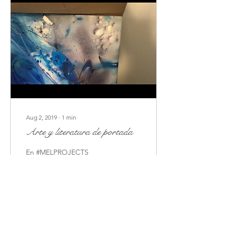
Aug 2, 2019
∙
1
min
Arte y literatura de portada
En #MELPROJECTS
conjugamos
permanentemente el arte
con la literatura. Quieres
que la portada de tu libro
sea una obra de arte...