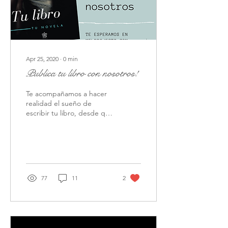
Apr 25, 2020
∙
0
min
Publica tu libro con nosotros!
Te acompañamos a hacer
realidad el sueño de
escribir tu libro, desde que
es solo una idea en tu
mente hasta que lo tengas
en tus manos! Con
77
11
2