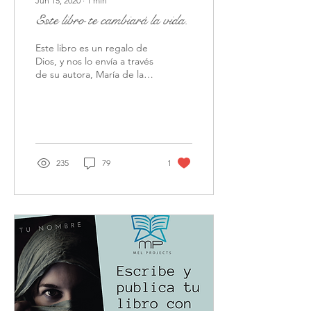
Jun 15, 2020
∙
1
min
Este libro te cambiará la vida.
Este libro es un regalo de
Dios, y nos lo envía a través
de su autora, María de las
Mercedes Meilán Andrés,
Canal Guía, terapeuta y
guía...
235
79
1