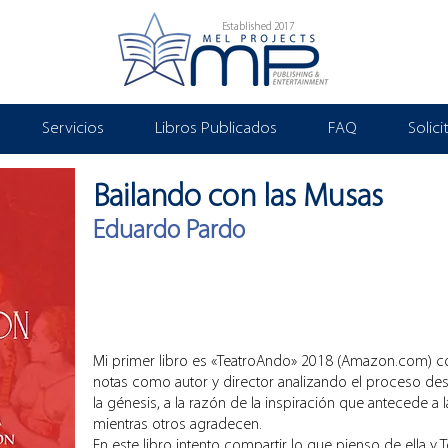
Established 2017
Servicios
Libros Publicados
FAQ
Solic
Bailando con las Musas
Eduardo Pardo
Diagramación Interior, Adaptación de Cover para Amazon,
Paperback, eBook, Kindle Direct Publishing
Mi primer libro es «TeatroAndo» 2018 (Amazon.com) c
notas como autor y director analizando el proceso desde
la génesis, a la razón de la inspiración que antecede a
mientras otros agradecen.
En este libro intento compartir lo que pienso de ella y 